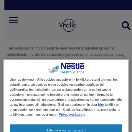
Skip
to
main
Hoe bestellen?
content
Mobile
menu
Patiënt
belgie
Het metabool centrum brengt de aanvraag tot terugbetaling met het
ziekenfonds in orde. De adviserend geneesheer onderzoekt de aanvraag
en schrijft een machtiging uit indien hij de terugbetaling goedkeurt.
De behandelende arts schrijft een voorschrift voor de producten die de
patiënt nodig heeft.
Door op de knop « Alle cookies accepteren » te klikken, stemt u in met het
gebruik van onze cookies en de cookies van partnerbedrijven (of
gelijkaardige technologieën) om uw globale surfervaring op het web te
De patiënt gaat met het voorschrift en machtiging naar de apotheker, die
verbeteren, om onze online bezoekers te meten en nuttige informatie te
de producten bij zijn/haar groothandel bestelt. Wanneer de groothandel
verzamelen zodat wij, en onze partners, u advertenties kunnen aanbieden die
geen voorraad heeft van de producten, bestelt hij deze bij Vitaflo. Het kan
op uw interesses zijn afgestemd. Stel uw voorkeuren in door
hier
te klikken
of op eender welk moment door op « Cookies-instellingen » op onze website
dus een paar dagen duren voordat de producten beschikbaar zullen zijn.
te klikken. Lees meer over onze
Privacyverklaring
De
Het is belangrijk om steeds deze levertermijn in gedachten te houden.
apotheker levert de dieetvoeding af.
Alle cookies accepteren