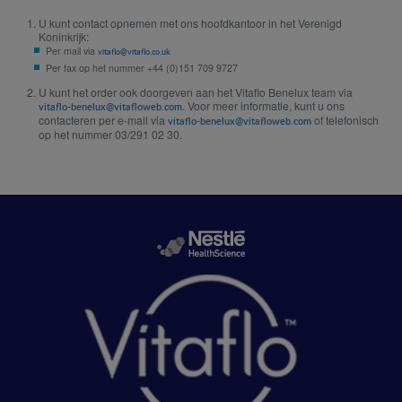
U kunt contact opnemen met ons hoofdkantoor in het Verenigd
Koninkrijk:
Per mail via
vitaflo@vitaflo.co.uk
Per fax op het nummer +44 (0)151 709 9727
U kunt het order ook doorgeven aan het Vitaflo Benelux team via
. Voor meer informatie, kunt u ons
vitaflo-benelux@vitafloweb.com
contacteren per e-mail via
of telefonisch
vitaflo-benelux@vitafloweb.com
op het nummer 03/291 02 30.