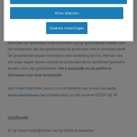
Voor meer informatie, kunt u ons contacteren per e-mail via
vitaflo-
of telefonisch op het nummer 03/291 02 30.
benelux@vitafloweb.com
Alles afwijzen
Cookies-instellingen
Apotheker
Wanneer de apotheker onze producten bij zijn groothandel bestelt, kan
het voorkomen dat die groothandel de producten niet in voorraad heeft.
De groothandel plaatst vervolgens een bestelling bij ons. Het kan dus
een paar dagen duren voordat de producten bij de apotheker geleverd
worden door zijn groothandel.
Het is belangrijk om de patiënt te
informeren over deze levertermijn.
Voor meer informatie, kunt u ons contacteren per e-mail via
vitaflo-
of telefonisch op het nummer 03/291 02 30.
benelux@vitafloweb.com
Groothandel
Er zijn twee mogelijkheden om bij Vitaflo te bestellen.