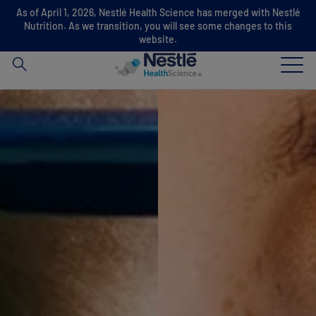
As of April 1, 2026, Nestlé Health Science has merged with Nestlé
Chercher
Nutrition. As we transition, you will see some changes to this
website.
Skip to main content
Notre Expertise
Produits
Notre Société
Nos Equipes
Nos Actualités
Services