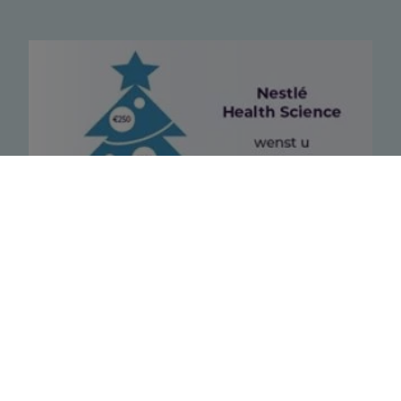
Gagnants "Au lieu de cartes de Noël" action
2023
2024-02-05