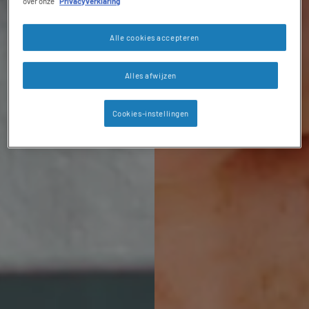
over onze
Privacyverklaring
Alle cookies accepteren
Alles afwijzen
Cookies-instellingen