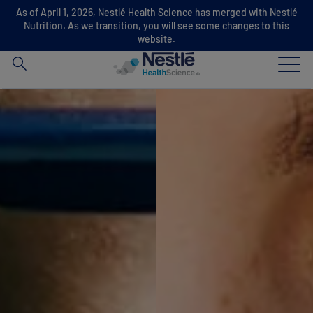
As of April 1, 2026, Nestlé Health Science has merged with Nestlé
Zoek
Nutrition. As we transition, you will see some changes to this
website.
Skip to main content
Onze expertise
Producten
Onze Organisatie
Onze mensen
Nieuws
Services