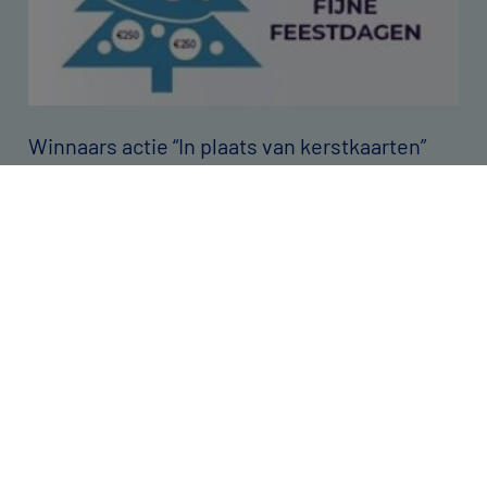
Winnaars actie “In plaats van kerstkaarten”
2023
2024-02-05