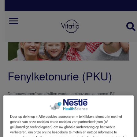
Skip
to
main
content
Mobile
menu
belgie
Fenylketonurie (PKU)
De “bouwstenen” van eiwitten worden aminozuren genoemd. Bij
fenylketonurie (PKU) is er een tekort aan een bepaald enzym waardoor
het lichaam één van de aminozuren, namelijk fenylalanine, niet (goed)
kan afbreken. PKU-patiënten moeten daarom de inname van eiwitten
zeer streng beperken.
Door op de knop « Alle cookies accepteren » te klikken, stemt u in met het
Een belangrijk aspect bij de dieetbegeleiding van PKU is het gebruik van
gebruik van onze cookies en de cookies van partnerbedrijven (of
aminozuurpreparaten. Aminozuurpreparaten voor PKU leveren alle
gelijkaardige technologieën) om uw globale surfervaring op het web te
benodigde aminozuren die ook in eiwitten aanwezig zijn, behalve het
verbeteren, om onze online bezoekers te meten en nuttige informatie te
aminozuur fenylalanine. De combinatie van het aminozuurpreparaat en
verzamelen zodat wij, en onze partners, u advertenties kunnen aanbieden die