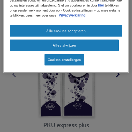
de hoeveelheid natuurlijk eiwit die is toegestaan uit de voeding zorgen
op uw interesses zijn afgestemd. Stel uw voorkeuren in door
hier
te klikken
voor een adequate eiwitinname voor groei en ontwikkeling.
of op eender welk moment door op « Cookies-instellingen » op onze website
®
Vitaflo
heeft een uitgebreid assortiment van producten die
te klikken. Lees meer over onze
Privacyverklaring
gebruiksvriendelijk zijn, leeftijdsspecifiek en smakelijk voor de PKU-
patiënt.
Alle cookies accepteren
Vitaflo’s producten voor PKU
Alles afwijzen
Cookies-instellingen
PKU express plus