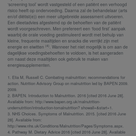
‘screening tool’ wordt vastgesteld of een patiënt een verhoogd
risico heeft op ondervoeding. Daarna zal de behandelaar (arts
en/of diëtist(e)) een meer uitgebreide assessment uitvoeren.
Een dieetadvies afgestemd op de behoeften van de patiënt
wordt voorgeschreven. Men prefereert een ‘food first’ aanpak
waarbij de orale voeding gestimuleerd wordt met behulp van
kleine, frequente maaltijden en snacks die verrijkt zijn met
(4)
energie en eiwitten
. Wanneer het niet mogelijk is om aan de
dagelijkse voedingsbehoeften te voldoen, is het aangeraden
om naast deze maaltijden ook gebruik te maken van
energiesupplementen.
1. Elia M, Russell C. Combating malnutrition: recommendations for
action. Nutrition Advisory Group on malnutrition led by BAPEN 2009.
2009.
2. BAPEN. Introduction to Malnutrition. 2016 [cited 2016 June 28].
Available from: http://www.bapen.org.uk/malnutrition‐
undernutrition/introduction‐tomalnutrition? showall=&start=1.
3. NHS Choices. Symptoms of Malnutrition. 2015. [cited 2016 June
28]. Available from:
http://www.nhs.uk/Conditions/Malnutrition/Pages/Symptoms.aspx.
4. Pathway M. Dietary Advice 2016 [cited 2016 June 28]. Available