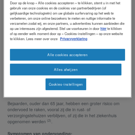
Door op de knop « Alle cookies accepteren » te klikken, stemt u in met het
voedingsstoffen bevatten of wanneer de ingenomen
gebruik van onze cookies en de cookies van partnerbedrijven (of
voedingsstoffen niet efficiënt gebruikt kunnen worden door het
gelijkaardige technologieën) om uw globale surfervaring op het web te
lichaam.
verbeteren, om onze online bezoekers te meten en nuttige informatie te
Personen die lijden aan ondervoeding kunnen niet langer aan
verzamelen zodat wij, en onze partners, u advertenties kunnen aanbieden die
op uw interesses zijn afgestemd. Stel uw voorkeuren in door
hier
te klikken
hun voedingsbehoeften voldoen via de normale voeding.
of op eender welk moment door op « Cookies-instellingen » op onze website
te klikken. Lees meer over onze
Privacyverklaring
Wie wordt getroffen door ondervoeding?
Personen die risico lopen op ondervoeding kampen veelal met
(1)
:
Alle cookies accepteren
chronische ziekten, voornamelijk progressieve aandoeningen zoals
nierziekten, chronische obstructieve longaandoeningen, leverfalen, etc.
Alles afwijzen
acute ziekte
een geestelijke handicap
Cookies-instellingen
sociale problemen
Bejaarden, ouder dan 65 jaar, hebben een groter risico om
ondervoed te raken, vooral zij die in rust- of
verzorgingstehuizen verblijven, of zij die in het ziekenhuis
(2)
opgenomen werden
.
Symptomen van ondervoeding: