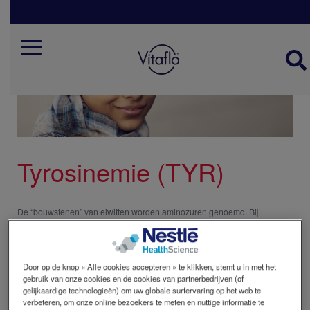
Skip
to
main
content
Mobile
menu
belgie
Tyrosinemie (TYR)
De “bouwstenen” van eiwitten worden aminozuren genoemd. Bij
tyrosinemie (TYR) is er een tekort aan een bepaald enzym waardoor het
lichaam één van de aminozuren, namelijk tyrosine niet (goed) kan
afbreken (daar ons lichaam fenylalanine omzet in tyrosine zal mogelijk
ook de hoeveelheid fenylalanine worden beperkt). TYR-patiënten
Door op de knop « Alle cookies accepteren » te klikken, stemt u in met het
moeten de inname van eiwitten zeer streng beperken.
gebruik van onze cookies en de cookies van partnerbedrijven (of
Een belangrijk aspect bij de dieetbegeleiding van TYR is het gebruik van
gelijkaardige technologieën) om uw globale surfervaring op het web te
aminozuurpreparaten. Aminozuurpreparaten voor TYR leveren alle
verbeteren, om onze online bezoekers te meten en nuttige informatie te
benodigde aminozuren die ook in eiwitten aanwezig zijn, behalve de