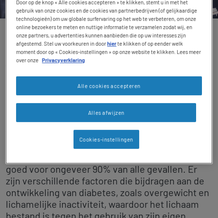
Door op de knop « Alle cookies accepteren » te klikken, stemt u in met het
gebruik van onze cookies en de cookies van partnerbedrijven (of gelijkaardige
technologieën) om uw globale surfervaring op het web te verbeteren, om onze
online bezoekers te meten en nuttige informatie te verzamelen zodat wij, en
Contact revamp
Onze expertise
onze partners, u advertenties kunnen aanbieden die op uw interesses zijn
Contact
afgestemd. Stel uw voorkeuren in door
hier
te klikken of op eender welk
moment door op « Cookies-instellingen » op onze website te klikken. Lees meer
Diabetes en voeding
over onze
Privacyverklaring
TOGGLE DROPDOWN
NL
Alle cookies accepteren
Diabetes treft wereldwijd 463 miljoen mensen en
Social revamp v2
is een chronische ziekte die het vermogen van
het lichaam om insuline te produceren of op de
Alles afwijzen
Donkere modus
juiste manier te gebruiken beïnvloedt, wat leidt
tot hoge glucosespiegels in het bloed.
Cookies-instellingen
Type 2 diabetes is de meest voorkomende vorm,
goed voor ongeveer 90% van alle gevallen. Er
zijn verschillende factoren die bijdragen aan de
ontwikkeling van diabetes, zoals overgewicht en
lichamelijke inactiviteit, waardoor het lichaam
bestand is tegen het gebruik van zijn eigen