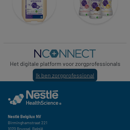
Het digitale platform voor zorgprofessionals
Ik ben zorgprofessional
Nestlé Belgilux NV​
Birminghamstraat 221 ​
1070 Brussel, België​