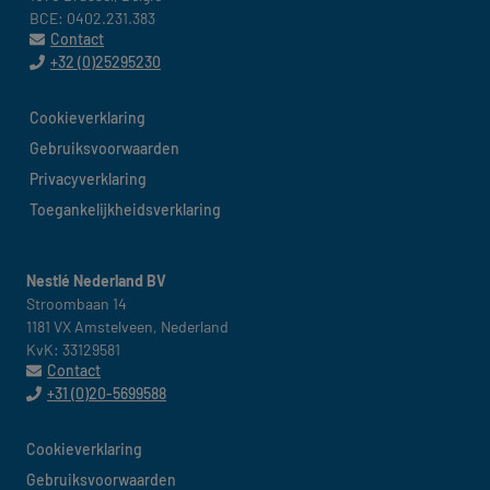
BCE: 0402.231.383
Contact
+32 (0)25295230
Cookieverklaring​
België
Gebruiksvoorwaarden​
Privacyverklaring
Toegankelijkheidsverklaring
Nestlé Nederland BV
Stroombaan 14​
1181 VX Amstelveen, Nederland​
KvK: 33129581
Contact
+31 (0)20-5699588
Cookieverklaring​
Nederland
Gebruiksvoorwaarden ​