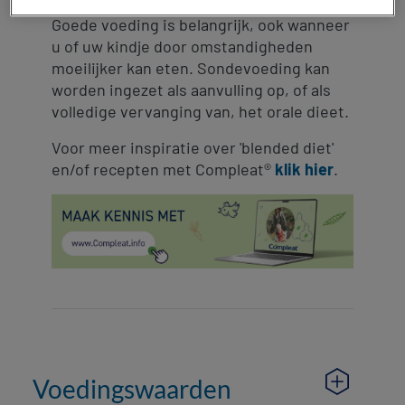
Goede voeding is belangrijk, ook wanneer
u of uw kindje door omstandigheden
moeilijker kan eten. Sondevoeding kan
worden ingezet als aanvulling op, of als
volledige vervanging van, het orale dieet.
Voor meer inspiratie over 'blended diet'
en/of recepten met Compleat®
klik hier
.
Voedingswaarden