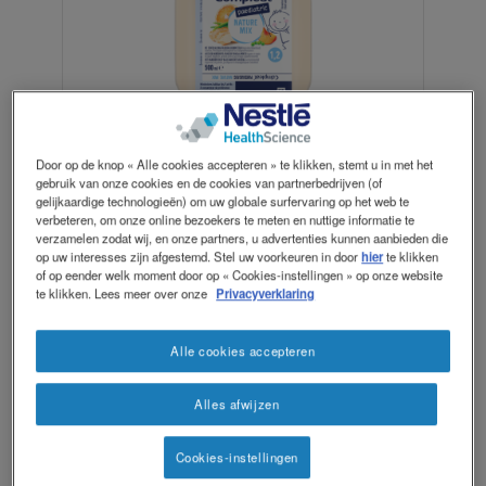
Contact
Contact
revamp
Social
Donkere modus
revamp
Door op de knop « Alle cookies accepteren » te klikken, stemt u in met het
v2
gebruik van onze cookies en de cookies van partnerbedrijven (of
gelijkaardige technologieën) om uw globale surfervaring op het web te
Compleat® Paediatric Nature Mix is een
verbeteren, om onze online bezoekers te meten en nuttige informatie te
verzamelen zodat wij, en onze partners, u advertenties kunnen aanbieden die
volledige sondevoeding op basis van
op uw interesses zijn afgestemd. Stel uw voorkeuren in door
hier
te klikken
ingrediënten uit echte voeding zoals
of op eender welk moment door op « Cookies-instellingen » op onze website
te klikken. Lees meer over onze
Privacyverklaring
vlees, groenten en fruit. Het product is
geschikt vanaf 1 jaar.
Alle cookies accepteren
Compleat® Paediatric Nature Mix is een
dieetvoeding voor medisch gebruik bij
Alles afwijzen
(risico op) ondervoeding en dient
gebruikt te worden onder medisch
Cookies-instellingen
toezicht.