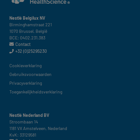
Nestlé Belgilux NV​
Birminghamstraat 221 ​
1070 Brussel, België​
BCE: 0402.231.383
Contact
+32 (0)25295230
België
Cookieverklaring​
Gebruiksvoorwaarden​
Privacyverklaring
Toegankelijkheidsverklaring
Nestlé Nederland BV
Stroombaan 14​
1181 VX Amstelveen, Nederland​
KvK: 33129581