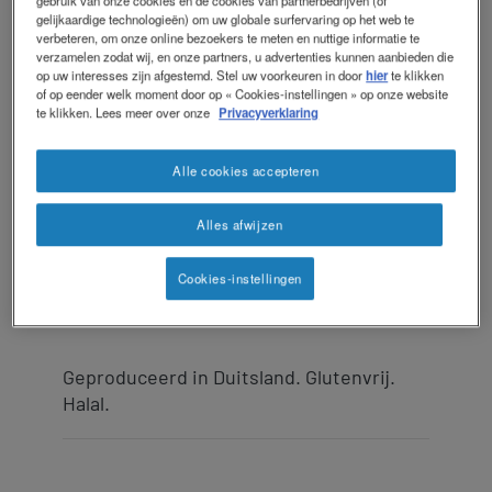
gebruik van onze cookies en de cookies van partnerbedrijven (of
gelijkaardige technologieën) om uw globale surfervaring op het web te
verbeteren, om onze online bezoekers te meten en nuttige informatie te
verzamelen zodat wij, en onze partners, u advertenties kunnen aanbieden die
op uw interesses zijn afgestemd. Stel uw voorkeuren in door
hier
te klikken
Contact
Contact
of op eender welk moment door op « Cookies-instellingen » op onze website
®
OptiFibre
ondersteunt de darmpassage.
revamp
te klikken. Lees meer over onze
Privacyverklaring
Social
Optifibre is een vezelpreparaat van
Donkere modus
revamp
gedeeltelijk gehydrolyseerde guargom.
v2
Alle cookies accepteren
100% plantaardig.
Alles afwijzen
Geschikt vanaf de leeftijd van 3 jaar. Niet
geschikt om als enige voedingsbron te
Cookies-instellingen
gebruiken.
Geproduceerd in Duitsland. Glutenvrij.
Halal.