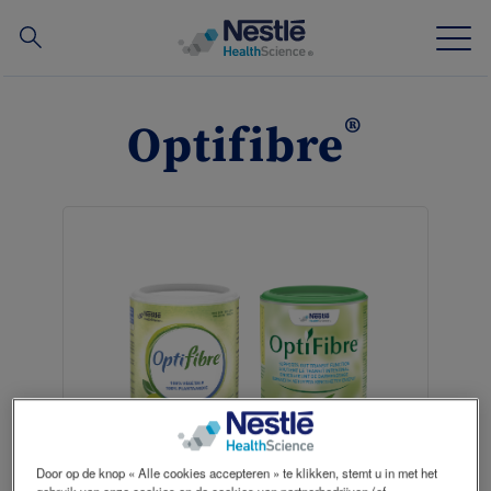
Zoek
Skip
to
®
Optifibre
main
Onze expertise
content
Producten
Onze Organisatie
Onze mensen
Nieuws
Services
Door op de knop « Alle cookies accepteren » te klikken, stemt u in met het
Voor zorgprofessionals