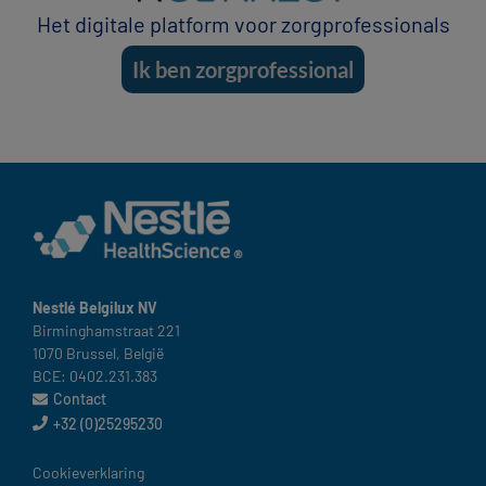
Het digitale platform voor zorgprofessionals
Ik ben zorgprofessional
Nestlé Belgilux NV​
Birminghamstraat 221 ​
1070 Brussel, België​
BCE: 0402.231.383
Contact
+32 (0)25295230
België
Cookieverklaring​