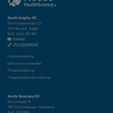
Nestlé Belgilux NV​
Birminghamstraat 221 ​
1070 Brussel, België​
BCE: 0402.231.383
Contact
+32 (0)25295230
België
Cookieverklaring​
Gebruiksvoorwaarden​
Privacyverklaring
Toegankelijkheidsverklaring
Nestlé Nederland BV
Stroombaan 14​
1181 VX Amstelveen, Nederland​
KvK: 33129581