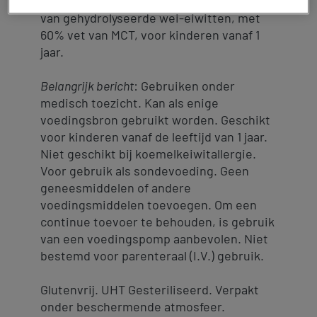
volledige voeding, energierijk, op basis
van gehydrolyseerde wei-eiwitten, met
60% vet van MCT, voor kinderen vanaf 1
jaar.
Belangrijk bericht
: Gebruiken onder
medisch toezicht. Kan als enige
voedingsbron gebruikt worden. Geschikt
voor kinderen vanaf de leeftijd van 1 jaar.
Niet geschikt bij koemelkeiwitallergie.
Voor gebruik als sondevoeding. Geen
geneesmiddelen of andere
voedingsmiddelen toevoegen. Om een
continue toevoer te behouden, is gebruik
van een voedingspomp aanbevolen. Niet
bestemd voor parenteraal (I.V.) gebruik.
Glutenvrij. UHT Gesteriliseerd. Verpakt
onder beschermende atmosfeer.