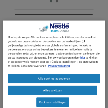
Contact
Contact
revamp
Social
®
PEPTAMEN
Donkere modus
revamp
v2
Door op de knop « Alle cookies accepteren » te klikken, stemt u in met het
gebruik van onze cookies en de cookies van partnerbedrijven (of
Junior Advance
gelijkaardige technologieën) om uw globale surfervaring op het web te
verbeteren, om onze online bezoekers te meten en nuttige informatie te
verzamelen zodat wij, en onze partners, u advertenties kunnen aanbieden die
op uw interesses zijn afgestemd. Stel uw voorkeuren in door
hier
te klikken
of op eender welk moment door op « Cookies-instellingen » op onze website
te klikken. Lees meer over onze
Privacyverklaring
®
Peptamen
Junior Advance is een
volledige voeding op basis van
Alle cookies accepteren
gehydrolyseerd wei-eiwit (22,5g/500ml),
energierijk (1,5kcal/ml) met MCT vet (60%
Alles afwijzen
van het totale vet).
Voeding voor medisch gebruik. Enterale
Cookies-instellingen