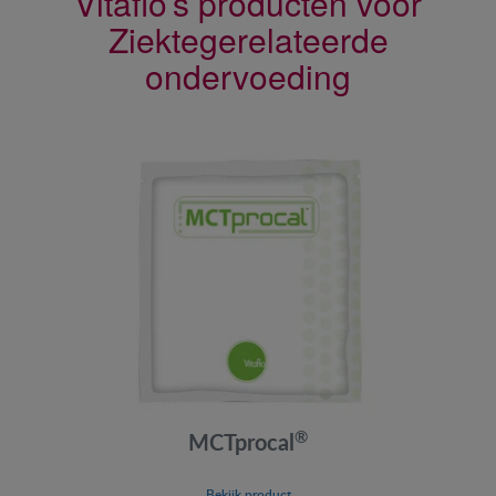
Vitaflo’s producten voor
Ziektegerelateerde
ondervoeding
®
MCTprocal
Bekijk product